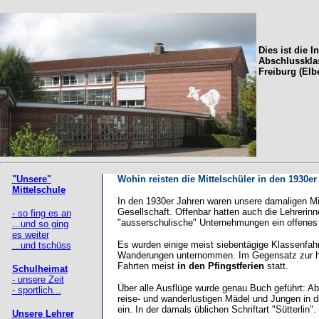
Dies ist die I
Abschlussklas
Freiburg (Elb
"Unsere"
Wohin reisten die Mittelschüler in den 1930e
Mittelschule
In den 1930er Jahren waren unsere damaligen Mit
Gesellschaft. Offenbar hatten auch die Lehrerinn
- so fing es an
"ausserschulische" Unternehmungen ein offenes
...und so ging
es weiter
Es wurden einige meist siebentägige Klassenfah
...und tschüss
Wanderungen unternommen. Im Gegensatz zur he
Fahrten meist
in den Pfingstferien
statt.
Schulheimat
- unsere Zeit
Über alle Ausflüge wurde genau Buch geführt: Ab
- sportlich...
reise- und wanderlustigen Mädel und Jungen in d
ein. In der damals üblichen Schriftart "Sütterlin".
Unsere Lehrer