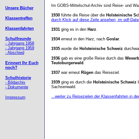
Im GOBS-Mittelschul-Archiv sind Reise- und Wand
Unsere Bücher
1930
führte die Reise über die
Holsteinische S
Klassentreffen
durch Klick auf diese Zeile ansehen; im pdf-Date
Klassenfahrten
1931
ging es in den
Harz
.
Schulfreunde
1934
erneut in den Harz; nach
Goslar
.
- Jahrgang 1958
- Jahrgang 1959
1935
wurde die
Holsteinische Schweiz
durchwa
- Abschied
1936
gab es eine große Reise durch das
Weserb
Erinnert Ihr Euch
Teutoburgerwald
.
noch?
1937
war erneut
Rügen
das Reiseziel.
Schulhistorie
1939
ging es durch die
Holsteinische Schweiz
b
- Bildarchiv
Sachsenwald.
- Dokumente
...weiter zu Reisezielen der Klassenfahrten in d
Impressum